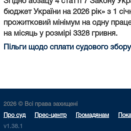
Згідно абзацу 4 статті 7 Закону У
бюджет України на 2026 рік» з 1 сі
прожитковий мінімум на одну праце
на місяць у розмірі 3328 гривня.
Пільги щодо сплати судового збору
2026 © Всі права захищені
Про суд
Прес-центр
Громадянам
Пока
v1.38.1