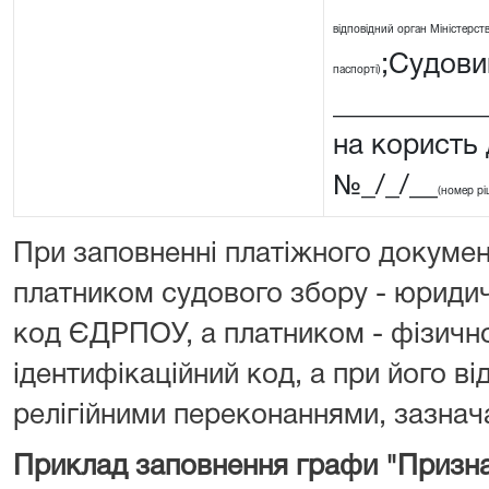
відповідний орган Міністерства
;Судовий
паспорті)
__________
на користь
№_/_/__
(номер рі
При заповненні платіжного докумен
платником судового збору - юриди
код ЄДРПОУ, а платником - фізичн
ідентифікаційний код, а при його від
релігійними переконаннями, зазнача
Приклад заповнення графи "Призна