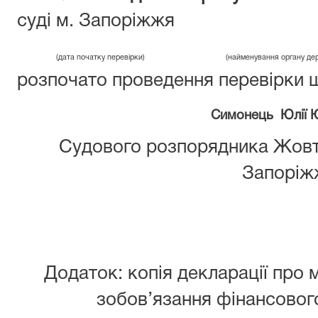
суді м. Запоріжжя
(дата початку перевірки)
(найменування органу держ
розпочато проведення перевірки щ
Симонець Юл
ії
Судового розпорядника Жовтн
Запоріж
Додаток: копія декларації про м
зобов’язання фінансового