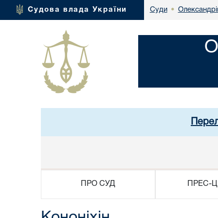
Олександрі
Судова влада України
Суди
•
О
Перел
ПРО СУД
ПРЕС-Ц
Кононіхін