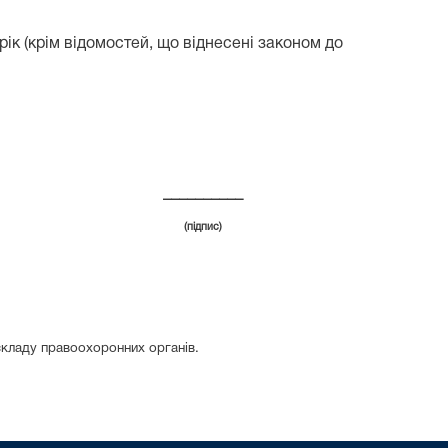
рік (крім відомостей, що віднесені законом до
__________
(підпис)
 складу правоохоронних органів.