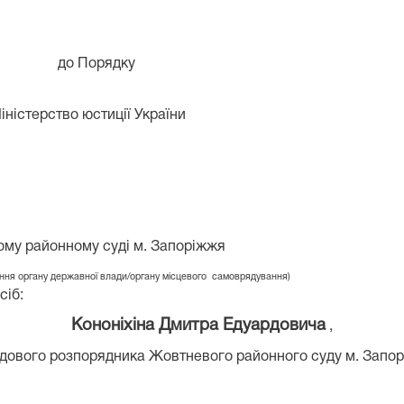
до Порядку
іністерство юстиції України
ому
районному суді м. Запоріжжя
я органу державної влади/органу місцевого самоврядування)
сіб:
Кононіхіна Дмитра Едуардовича
,
вого розпорядника Жовтневого районного суду м. Запо