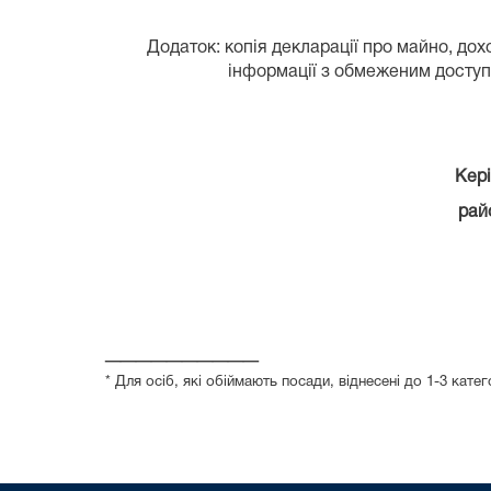
Додаток: копія декларації про майно, дох
інформації з обмеженим доступ
Кер
рай
__________
* Для осіб, які обіймають посади, віднесені до 1-3 ка