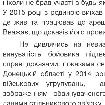
ніколи не брав участі в будь-я
У 2015 році з родиною виїхав 
де жив та працював до арешт
Вважає, що доказів його пров
Не дивлячись на невизна
винуватість бойовика підт
справі доказами: показами сві
Донецькій області у 2014 ро
військових угрупувань, а
зображенням обвинуваченого
даними стільникового зв’язку,