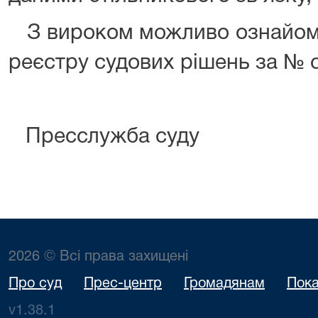
З вироком можливо ознайоми
реєстру судових рішень за № 
Пресслужба суду
2026 © Всі права захищені
Про суд
Прес-центр
Громадянам
Пока
v1.38.1